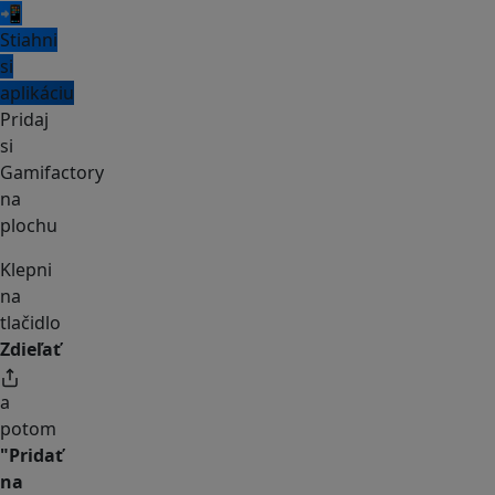
📲
Stiahni
si
aplikáciu
Pridaj
si
Gamifactory
na
plochu
Klepni
na
tlačidlo
Zdieľať
a
potom
"Pridať
na