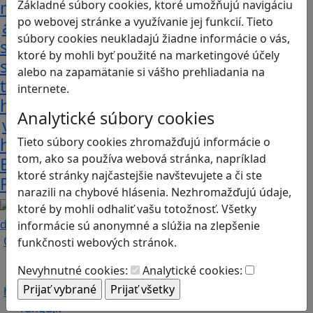
monumenty
Základné súbory cookies, ktoré umožňujú navigáciu
po webovej stránke a využívanie jej funkcií. Tieto
a
súbory cookies neukladajú žiadne informácie o vás,
staňte
ktoré by mohli byť použité na marketingové účely
sa
alebo na zapamätanie si vášho prehliadania na
tvorcom
internete.
histórie
Analytické súbory cookies
v
hre
Tieto súbory cookies zhromažďujú informácie o
tom, ako sa používa webová stránka, napríklad
Egypt
ktoré stránky najčastejšie navštevujete a či ste
Frontiers.
narazili na chybové hlásenia. Nezhromažďujú údaje,
ktoré by mohli odhaliť vašu totožnosť. Všetky
informácie sú anonymné a slúžia na zlepšenie
funkčnosti webových stránok.
Nevyhnutné cookies:
Analytické cookies: