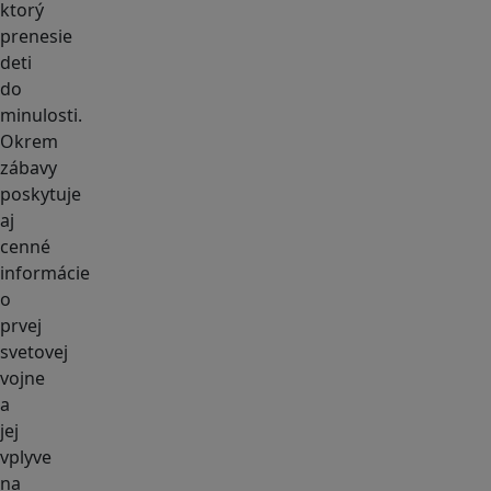
ktorý
prenesie
deti
do
minulosti.
Okrem
zábavy
poskytuje
aj
cenné
informácie
o
prvej
svetovej
vojne
a
jej
vplyve
na