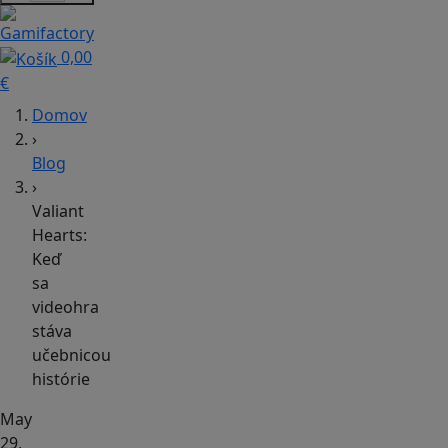
0,00
€
Domov
›
Blog
›
Valiant
Hearts:
Keď
sa
videohra
stáva
učebnicou
histórie
May
29,