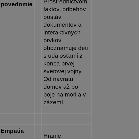
Prostredníctvom 
povedomie
faktov, príbehov 
postáv, 
dokumentov a 
interaktívnych 
prvkov 
oboznamuje deti 
s udalosťami z 
konca prvej 
svetovej vojny. 
Od návratu 
domov až po 
boje na mori a v 
zázemí.
Empatia
Hranie 