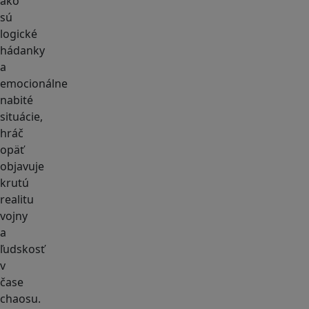
ako
sú
logické
hádanky
a
emocionálne
nabité
situácie,
hráč
opäť
objavuje
krutú
realitu
vojny
a
ľudskosť
v
čase
chaosu.