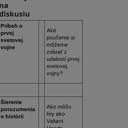
na
diskusiu
Príbeh o 
Aké 
prvej 
poučenie si 
svetovej 
môžeme 
vojne
zobrať z 
udalostí prvej 
svetovej 
vojny?
Šíerenie 
Ako môžu 
porozumenia 
hry ako 
o histórií
Valiant 