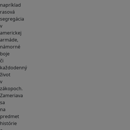
napríklad
rasová
segregácia
v
americkej
armáde,
námorné
boje
či
každodenný
život
v
zákopoch.
Zam
e
riava
sa
na
predmet
histórie