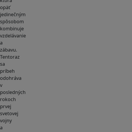
ktorá
opäť
jedinečným
spôsobom
kombinuje
vzdelávanie
a
zábavu.
Tentoraz
sa
príbeh
odohráva
v
posledných
rokoch
prvej
svetovej
vojny
a