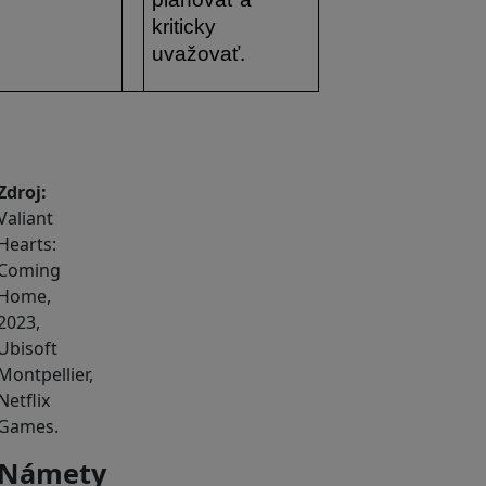
kriticky 
uvažovať.
Zdroj:
Valiant
Hearts:
Coming
Home,
2023,
Ubisoft
Montpellier,
Netflix
Games.
Námety