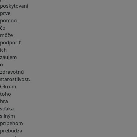
poskytovaní
prvej
pomoci,
čo
môže
podporiť
ich
záujem
o
zdravotnú
starostlivosť.
Okrem
toho
hra
vďaka
silným
príbehom
prebúdza