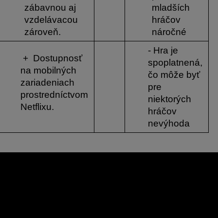
zábavnou aj 
mladších 
vzdelávacou 
hráčov 
zároveň.
náročné
- Hra je 
 +  Dostupnosť 
spoplatnená, 
na mobilných 
čo môže byť 
zariadeniach 
pre 
prostredníctvom 
niektorých 
Netflixu.
hráčov 
nevýhoda