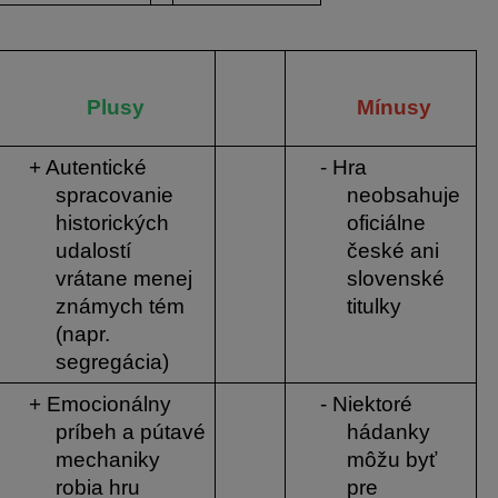
Plusy 
Mínusy
+ Autentické 
- Hra 
spracovanie 
neobsahuje 
historických 
oficiálne 
udalostí 
české ani 
vrátane menej 
slovenské 
známych tém 
titulky
(napr. 
segregácia)
+ Emocionálny 
- Niektoré 
príbeh a pútavé 
hádanky 
mechaniky 
môžu byť 
robia hru 
pre 