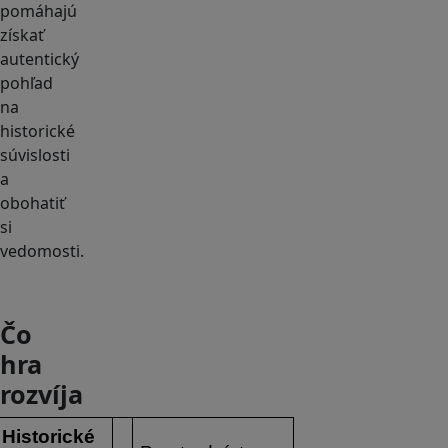
pomáhajú
získať
autentický
pohľad
na
historické
súvislosti
a
obohatiť
si
vedomosti.
Čo
hra
rozvíja
Historické 