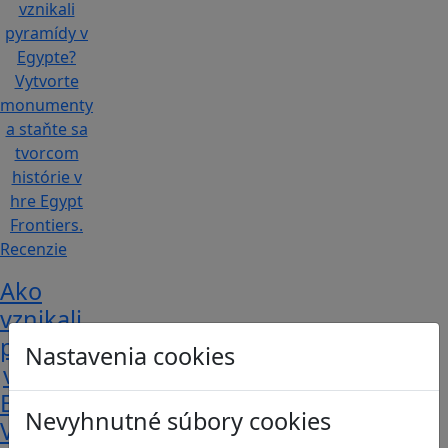
Recenzie
Ako
vznikali
pyramídy
Nastavenia cookies
v
Egypte?
Nevyhnutné súbory cookies
Vytvorte