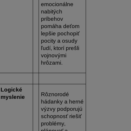
emocionálne 
nabitých 
príbehov 
pomáha deťom 
lepšie pochopiť 
pocity a osudy 
ľudí, ktorí prešli 
vojnovými 
hrôzami.
Logické 
Rôznorodé 
myslenie
hádanky a herné 
výzvy podporujú 
schopnosť riešiť 
problémy, 
plánovať a 