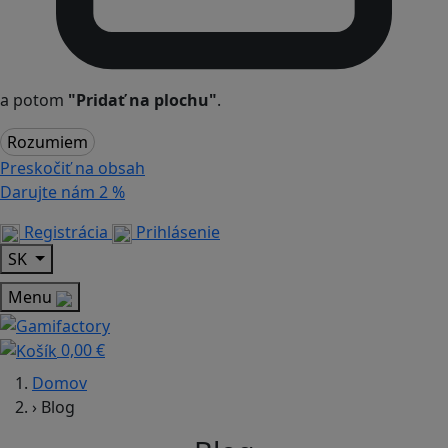
a potom
"Pridať na plochu"
.
Rozumiem
Preskočiť na obsah
Darujte nám
2 %
Registrácia
Prihlásenie
SK
Menu
0,00 €
Domov
›
Blog