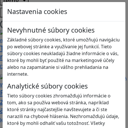
Témy
Nastavenia cookies
Platformy
Načítam blogy
Nevyhnutné súbory cookies
Základné súbory cookies, ktoré umožňujú navigáciu
Tick Tock: A Tale for Tw‪o je hra s
po webovej stránke a využívanie jej funkcií. Tieto
súbory cookies neukladajú žiadne informácie o vás,
netradičnou mechanikou spolupráce
ktoré by mohli byť použité na marketingové účely
Dvaja hráči simultánne lúštia bizarné logické…
alebo na zapamätanie si vášho prehliadania na
internete.
Analytické súbory cookies
Fotografujte zvieratká, aby ste
Tieto súbory cookies zhromažďujú informácie o
zachránili ostrov v Alba: A Wildlife
tom, ako sa používa webová stránka, napríklad
adventure
ktoré stránky najčastejšie navštevujete a či ste
narazili na chybové hlásenia. Nezhromažďujú údaje,
Jednoduchá hra, vhodná pre kohokoľvek z rodiny,…
ktoré by mohli odhaliť vašu totožnosť. Všetky