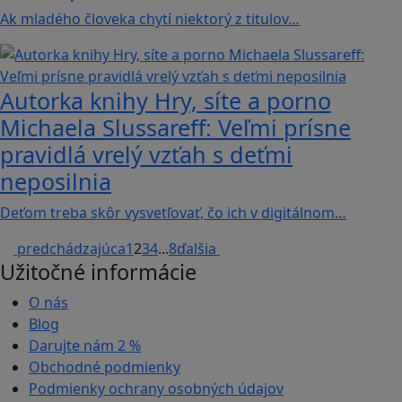
Ak mladého človeka chytí niektorý z titulov…
Autorka knihy Hry, síte a porno
Michaela Slussareff: Veľmi prísne
pravidlá vrelý vzťah s deťmi
neposilnia
Deťom treba skôr vysvetľovať, čo ich v digitálnom…
predchádzajúca
1
2
3
4
...
8
ďalšia
Užitočné informácie
O nás
Blog
Darujte nám
2 %
Obchodné podmienky
Podmienky ochrany osobných údajov