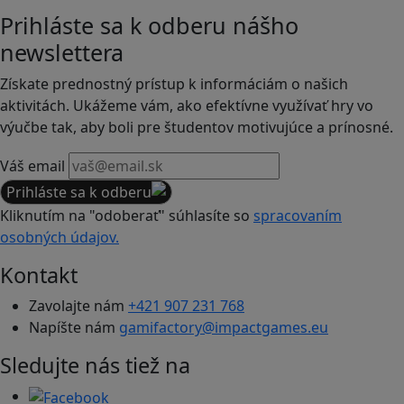
Prihláste sa k odberu nášho
newslettera
Získate prednostný prístup k informáciám o našich
aktivitách. Ukážeme vám, ako efektívne využívať hry vo
výučbe tak, aby boli pre študentov motivujúce a prínosné.
Váš email
Prihláste sa k odberu
Kliknutím na "odoberať" súhlasíte so
spracovaním
osobných údajov.
Kontakt
Zavolajte nám
+421 907 231 768
Napíšte nám
gamifactory@impactgames.eu
Sledujte nás tiež na