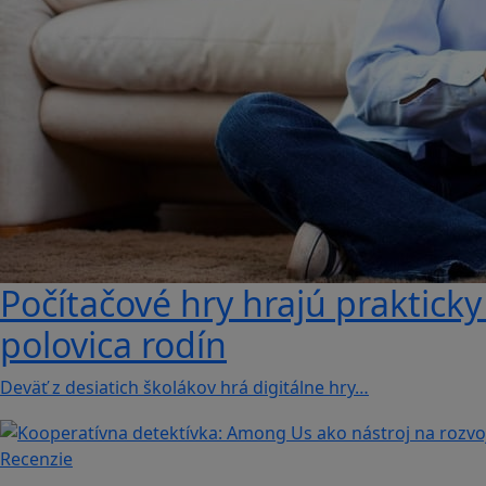
Počítačové hry hrajú prakticky v
polovica rodín
Deväť z desiatich školákov hrá digitálne hry…
Recenzie