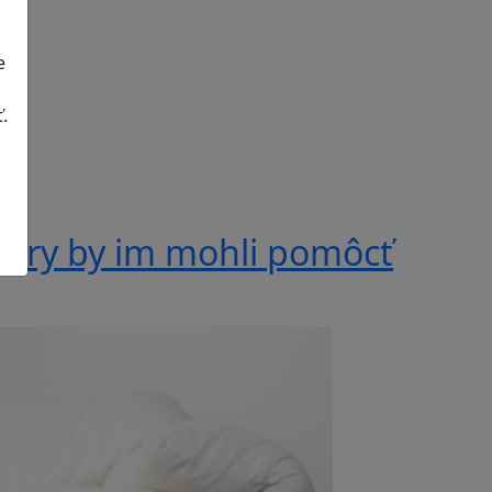
e
.
 hry by im mohli pomôcť