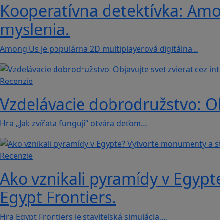
Kooperatívna detektívka: Amon
myslenia.
Among Us je populárna 2D multiplayerová digitálna…
Recenzie
Vzdelávacie dobrodružstvo: Obj
Hra „Jak zvířata fungují“ otvára deťom…
Recenzie
Ako vznikali pyramídy v Egypt
Egypt Frontiers.
Hra Egypt Frontiers je staviteľská simulácia,…