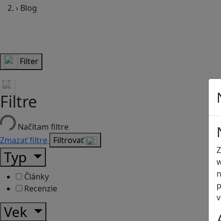
›
Blog
Filter
Filtre
Načítam filtre
Zmazať filtre
Filtrovať
Z
Typ
w
n
Články
p
Recenzie
v
Vek