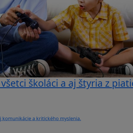
šetci školáci a aj štyria z piat