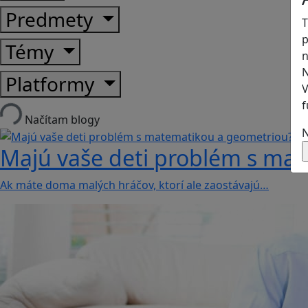
Predmety
T
p
Témy
n
N
Platformy
V
f
Načítam blogy
N
Majú vaše deti problém s mat
Ak máte doma malých hráčov, ktorí ale zaostávajú…