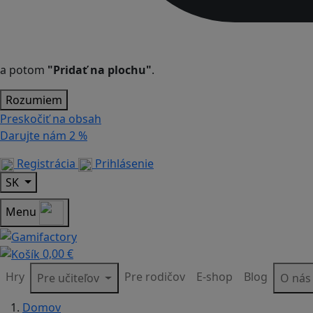
a potom
"Pridať na plochu"
.
Rozumiem
Preskočiť na obsah
Darujte nám
2 %
Registrácia
Prihlásenie
SK
Menu
0,00 €
Hry
Pre rodičov
E-shop
Blog
Pre učiteľov
O ná
Domov