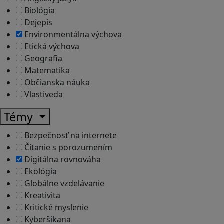
Biológia
Dejepis
Environmentálna výchova
Etická výchova
Geografia
Matematika
Občianska náuka
Vlastiveda
Témy
Bezpečnosť na internete
Čítanie s porozumením
Digitálna rovnováha
Ekológia
Globálne vzdelávanie
Kreativita
Kritické myslenie
Kyberšikana