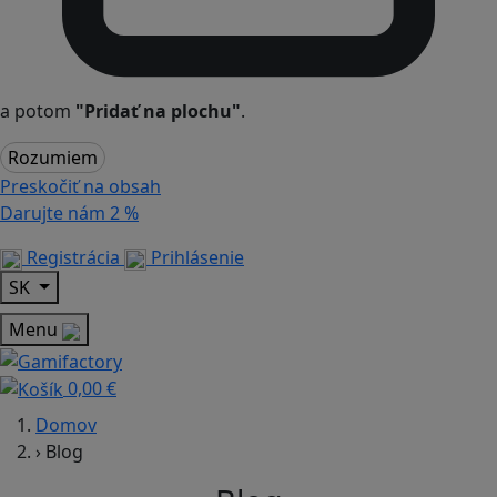
a potom
"Pridať na plochu"
.
Rozumiem
Preskočiť na obsah
Darujte nám
2 %
Registrácia
Prihlásenie
SK
Menu
0,00 €
Domov
›
Blog