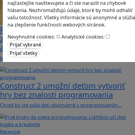
najčastejšie navštevujete a či ste narazili na chybové
hlásenia. Nezhromažďujú údaje, ktoré by mohli odhaliť
vašu totožnosť. Všetky informácie sú anonymné a slúži
na zlepšenie funkčnosti webových stránok.
Fotografujte zvieratká, aby ste
Nevyhnutné cookies:
Analytické cookies:
zachránili ostrov v Alba: A Wildlife
adventure
Jednoduchá hra, vhodná pre kohokoľvek z rodiny,…
Construct 2 umožní deťom vytvoriť
hry bez znalosti programovania
Chceli by ste vaše deti oboznámiť s programovaním…
Recenzie