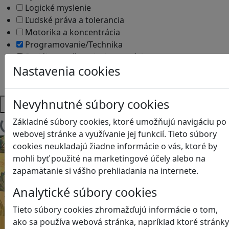
Logické myslenie
Ľudské práva a tolerancia
Motorika a koncentrácia
Programovanie/Technika
Sociálne zručnosti a kooperácia
Nastavenia cookies
Strategické myslenie
Zdravie a pohyb
Nevyhnutné súbory cookies
Platformy
Základné súbory cookies, ktoré umožňujú navigáciu po
Načítam blogy
webovej stránke a využívanie jej funkcií. Tieto súbory
cookies neukladajú žiadne informácie o vás, ktoré by
mohli byť použité na marketingové účely alebo na
zapamätanie si vášho prehliadania na internete.
Analytické súbory cookies
Tieto súbory cookies zhromažďujú informácie o tom,
ako sa používa webová stránka, napríklad ktoré stránky