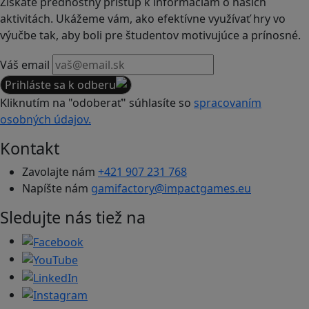
Získate prednostný prístup k informáciám o našich
aktivitách. Ukážeme vám, ako efektívne využívať hry vo
výučbe tak, aby boli pre študentov motivujúce a prínosné.
Váš email
Prihláste sa k odberu
Kliknutím na "odoberať" súhlasíte so
spracovaním
osobných údajov.
Kontakt
Zavolajte nám
+421 907 231 768
Napíšte nám
gamifactory@impactgames.eu
Sledujte nás tiež na