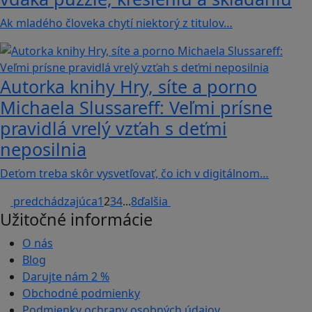
Ak mladého človeka chytí niektorý z titulov…
Autorka knihy Hry, síte a porno
Michaela Slussareff: Veľmi prísne
pravidlá vrelý vzťah s deťmi
neposilnia
Deťom treba skôr vysvetľovať, čo ich v digitálnom…
predchádzajúca
1
2
3
4
...
8
ďalšia
Užitočné informácie
O nás
Blog
Darujte nám
2 %
Obchodné podmienky
Podmienky ochrany osobných údajov