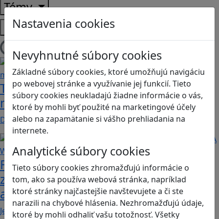
Témy
Nastavenia cookies
Platformy
Načítam blogy
Nevyhnutné súbory cookies
Základné súbory cookies, ktoré umožňujú navigáciu
po webovej stránke a využívanie jej funkcií. Tieto
Tick Tock: A Tale for Tw‪o je hra s
súbory cookies neukladajú žiadne informácie o vás,
netradičnou mechanikou spolupráce
ktoré by mohli byť použité na marketingové účely
alebo na zapamätanie si vášho prehliadania na
Dvaja hráči simultánne lúštia bizarné logické…
internete.
Analytické súbory cookies
Fotografujte zvieratká, aby ste
Tieto súbory cookies zhromažďujú informácie o
zachránili ostrov v Alba: A Wildlife
tom, ako sa používa webová stránka, napríklad
adventure
ktoré stránky najčastejšie navštevujete a či ste
narazili na chybové hlásenia. Nezhromažďujú údaje,
Jednoduchá hra, vhodná pre kohokoľvek z rodiny,…
ktoré by mohli odhaliť vašu totožnosť. Všetky