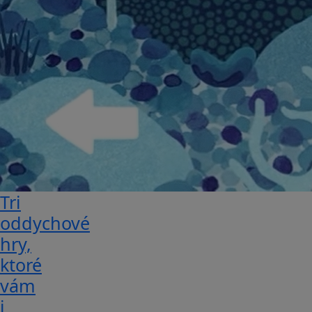
Tri
oddychové
hry,
ktoré
vám
i