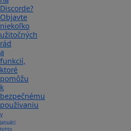
Discorde?
Objavte
niekoľko
užitočných
rád
a
funkcií,
ktoré
pomôžu
k
bezpečnému
používaniu
V
januári
tohto