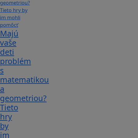
Majú
vaše
deti
problém
s
matematikou
a
geometriou?
Tieto
hry
by
im