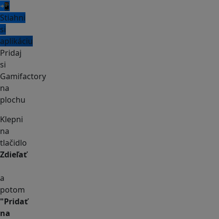
📲
Stiahni
si
aplikáciu
Pridaj
si
Gamifactory
na
plochu
Klepni
na
tlačidlo
Zdieľať
a
potom
"Pridať
na