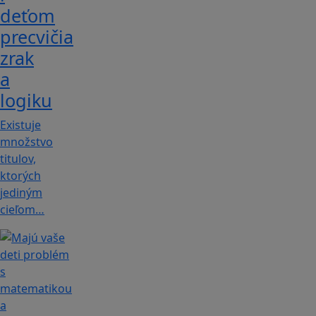
deťom
precvičia
zrak
a
logiku
Existuje
množstvo
titulov,
ktorých
jediným
cieľom…