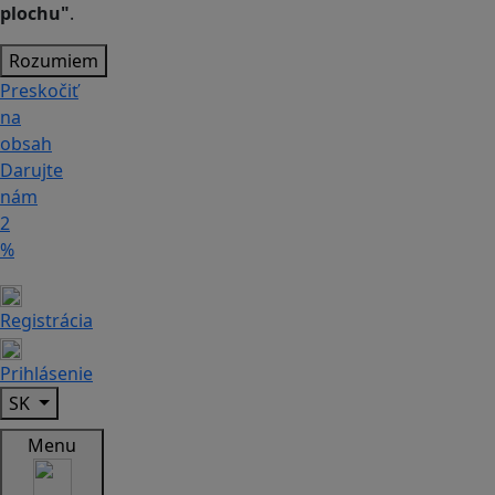
plochu"
.
Rozumiem
Preskočiť
na
obsah
Darujte
nám
2
%
Registrácia
Prihlásenie
SK
Menu