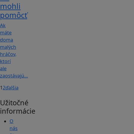
mohli
pomôcť
Ak
máte
doma
malých
hráčov,
ktorí
ale
zaostávajú…
1
2
ďalšia
Užitočné
informácie
O
nás