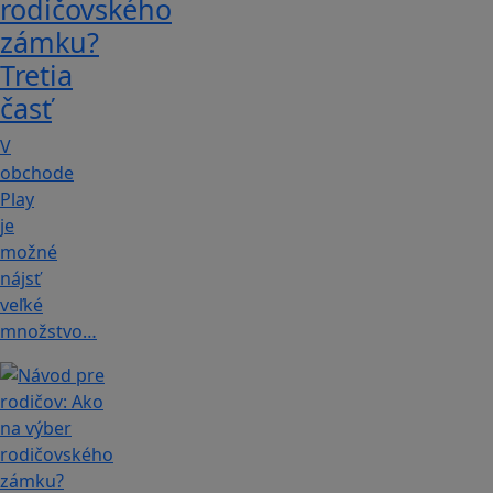
rodičovského
zámku?
Tretia
časť
V
obchode
Play
je
možné
nájsť
veľké
množstvo…