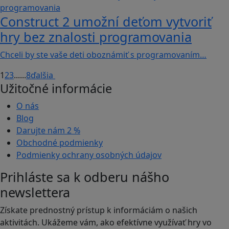
Construct 2 umožní deťom vytvoriť
hry bez znalosti programovania
Chceli by ste vaše deti oboznámiť s programovaním…
1
2
3
...
...
8
ďalšia
Užitočné informácie
O nás
Blog
Darujte nám
2 %
Obchodné podmienky
Podmienky ochrany osobných údajov
Prihláste sa k odberu nášho
newslettera
Získate prednostný prístup k informáciám o našich
aktivitách. Ukážeme vám, ako efektívne využívať hry vo