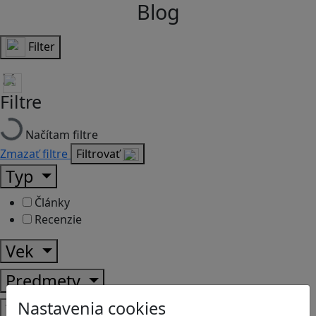
Blog
Filter
Filtre
Načítam filtre
Zmazať filtre
Filtrovať
Typ
Články
Recenzie
Vek
Predmety
Nastavenia cookies
Témy