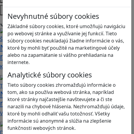
Platformy
Nevyhnutné súbory cookies
Načítam blogy
Základné súbory cookies, ktoré umožňujú navigáciu
po webovej stránke a využívanie jej funkcií. Tieto
súbory cookies neukladajú žiadne informácie o vás,
Návod pre rodičov: Ako na výber
ktoré by mohli byť použité na marketingové účely
rodičovského zámku? Štvrtá časť
alebo na zapamätanie si vášho prehliadania na
internete.
Kvalitné aplikácie, ktoré ponúkajú bezpečné…
Analytické súbory cookies
Tieto súbory cookies zhromažďujú informácie o
Návod pre rodičov: Ako na výber
tom, ako sa používa webová stránka, napríklad
ktoré stránky najčastejšie navštevujete a či ste
rodičovského zámku? Tretia časť
narazili na chybové hlásenia. Nezhromažďujú údaje,
V obchode Play je možné nájsť veľké množstvo…
ktoré by mohli odhaliť vašu totožnosť. Všetky
informácie sú anonymné a slúžia na zlepšenie
funkčnosti webových stránok.