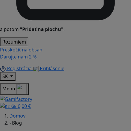
a potom
"Pridať na plochu"
.
Rozumiem
Preskočiť na obsah
Darujte nám
2 %
Registrácia
Prihlásenie
SK
Menu
0,00 €
Domov
›
Blog