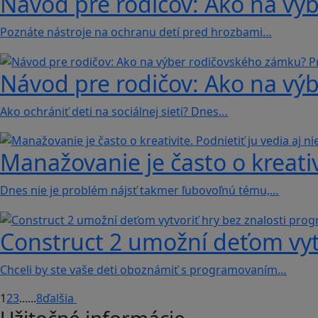
Návod pre rodičov: Ako na vý
Poznáte nástroje na ochranu detí pred hrozbami…
Návod pre rodičov: Ako na vý
Ako ochrániť deti na sociálnej sieti? Dnes…
Manažovanie je často o kreativi
Dnes nie je problém nájsť takmer ľubovoľnú tému,…
Construct 2 umožní deťom vyt
Chceli by ste vaše deti oboznámiť s programovaním…
1
2
3
...
...
8
ďalšia