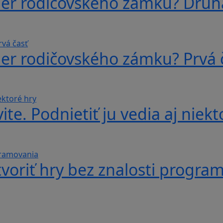
ber rodičovského zámku? Druh
ber rodičovského zámku? Prvá 
te. Podnietiť ju vedia aj niekt
voriť hry bez znalosti progra