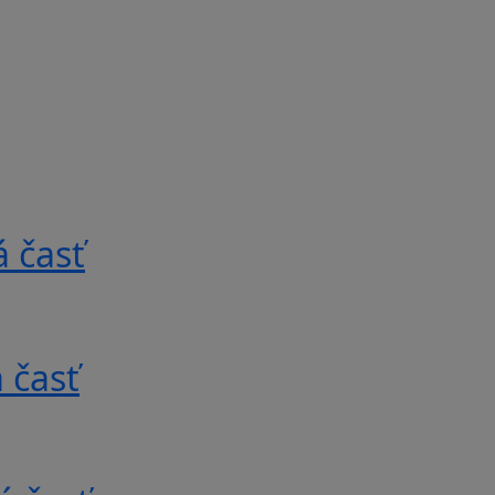
 časť
 časť