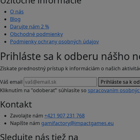
Užitočné informácie
O nás
Blog
Darujte nám
2 %
Obchodné podmienky
Podmienky ochrany osobných údajov
Prihláste sa k odberu nášho n
Získate prednostný prístup k informáciám o našich aktivitá
Váš email
Prihláste sa k o
Kliknutím na "odoberať" súhlasíte so
spracovaním osobnýc
Kontakt
Zavolajte nám
+421 907 231 768
Napíšte nám
gamifactory@impactgames.eu
Sledujte nás tiež na