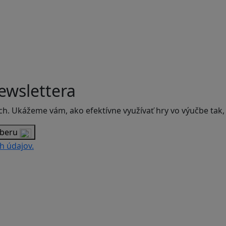
ewslettera
ch. Ukážeme vám, ako efektívne využívať hry vo výučbe tak,
dberu
h údajov.