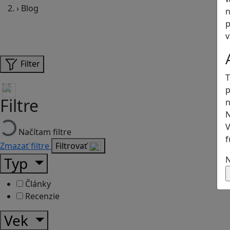
›
Blog
n
p
v
Filter
T
p
Filtre
n
N
V
Načítam filtre
f
Zmazať filtre
Filtrovať
Typ
N
Články
Recenzie
Vek