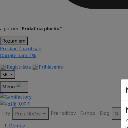
a potom
"Pridať na plochu"
.
Rozumiem
Preskočiť na obsah
Darujte nám
2 %
Registrácia
Prihlásenie
SK
Menu
0,00 €
Hry
Pre rodičov
E-shop
Blog
Pre učiteľov
O ná
Z
Domov
w