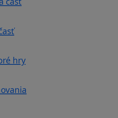
á časť
časť
oré hry
movania