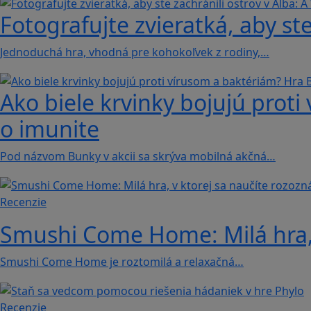
Fotografujte zvieratká, aby ste
Jednoduchá hra, vhodná pre kohokoľvek z rodiny,…
Ako biele krvinky bojujú proti
o imunite
Pod názvom Bunky v akcii sa skrýva mobilná akčná…
Recenzie
Smushi Come Home: Milá hra, 
Smushi Come Home je roztomilá a relaxačná…
Recenzie