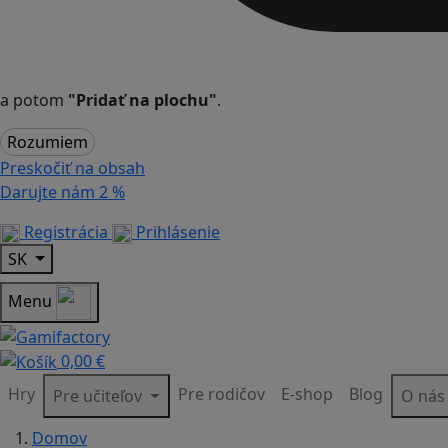
a potom
"Pridať na plochu"
.
Rozumiem
Preskočiť na obsah
Darujte nám
2 %
Registrácia
Prihlásenie
SK
Menu
0,00 €
Hry
Pre rodičov
E-shop
Blog
Pre učiteľov
O ná
Domov