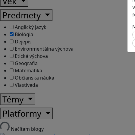
Vek
N
V
Predmety
f
N
Anglický jazyk
Biológia
Dejepis
Environmentálna výchova
Etická výchova
Geografia
Matematika
Občianska náuka
Vlastiveda
Témy
Platformy
Načítam blogy