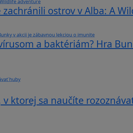
 zachránili ostrov v Alba: A Wi
 vírusom a baktériám? Hra Bunk
v ktorej sa naučíte rozoznáva