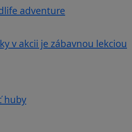
ldlife adventure
y v akcii je zábavnou lekciou
ť huby