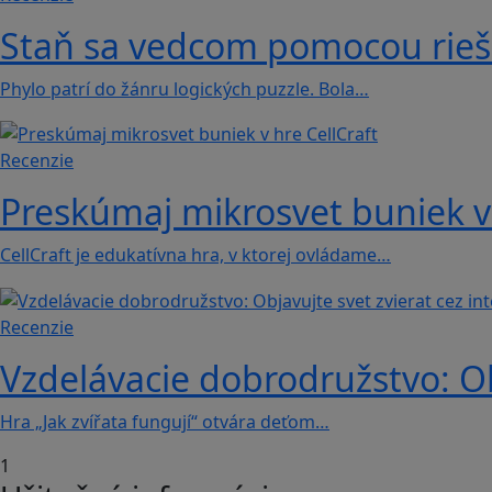
Staň sa vedcom pomocou rieše
Phylo patrí do žánru logických puzzle. Bola…
Recenzie
Preskúmaj mikrosvet buniek v 
CellCraft je edukatívna hra, v ktorej ovládame…
Recenzie
Vzdelávacie dobrodružstvo: Obj
Hra „Jak zvířata fungují“ otvára deťom…
1