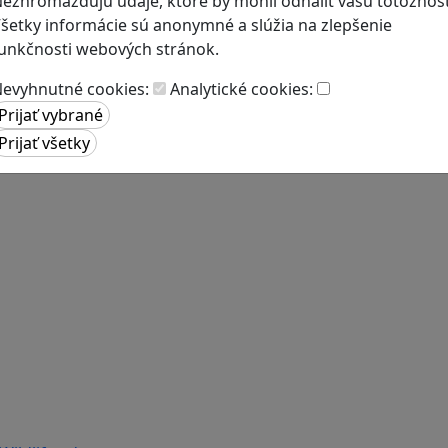
ezhromažďujú údaje, ktoré by mohli odhaliť vašu totožnosť
šetky informácie sú anonymné a slúžia na zlepšenie
unkčnosti webových stránok.
evyhnutné cookies:
Analytické cookies: