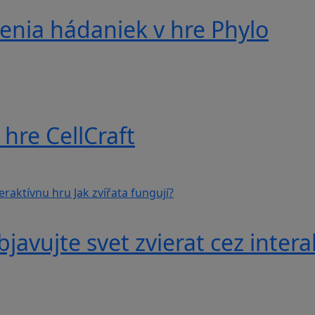
nia hádaniek v hre Phylo
hre CellCraft
avujte svet zvierat cez interak