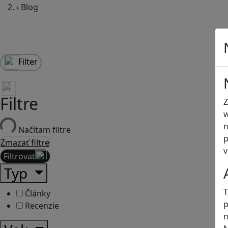
›
Blog
Filter
Filtre
Z
w
n
Načítam filtre
p
Zmazať filtre
v
Filtrovať
Typ
T
Články
p
Recenzie
n