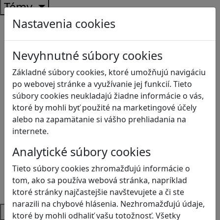
Témy
Nastavenia cookies
Bezpečnosť na internete
Čítanie s porozumením
Digitálna rovnováha
Nevyhnutné súbory cookies
Ekológia
Základné súbory cookies, ktoré umožňujú navigáciu
Globálne vzdelávanie
po webovej stránke a využívanie jej funkcií. Tieto
Kreativita
súbory cookies neukladajú žiadne informácie o vás,
Kritické myslenie
ktoré by mohli byť použité na marketingové účely
Kyberšikana
alebo na zapamätanie si vášho prehliadania na
Logické myslenie
internete.
Ľudské práva a tolerancia
Motorika a koncentrácia
Analytické súbory cookies
Programovanie/Technika
Sociálne zručnosti a kooperácia
Tieto súbory cookies zhromažďujú informácie o
Strategické myslenie
tom, ako sa používa webová stránka, napríklad
Zdravie a pohyb
ktoré stránky najčastejšie navštevujete a či ste
narazili na chybové hlásenia. Nezhromažďujú údaje,
Platformy
ktoré by mohli odhaliť vašu totožnosť. Všetky