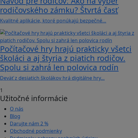
Návod pre rodičov: Ako na výber
rodičovského zámku? Štvrtá časť
Kvalitné aplikácie, ktoré ponúkajú bezpečné…
Počítačové hry hrajú prakticky všetci
školáci a aj štyria z piatich rodičov.
Spolu si zahrá len polovica rodín
Deväť z desiatich školákov hrá digitálne hry…
1
Užitočné informácie
O nás
Blog
Darujte nám
2 %
Obchodné podmienky