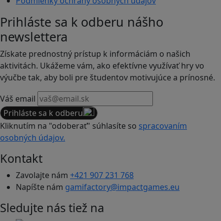
Podmienky ochrany osobných údajov
Prihláste sa k odberu nášho
newslettera
Získate prednostný prístup k informáciám o našich
aktivitách. Ukážeme vám, ako efektívne využívať hry vo
výučbe tak, aby boli pre študentov motivujúce a prínosné.
Váš email
Prihláste sa k odberu
Kliknutím na "odoberať" súhlasíte so
spracovaním
osobných údajov.
Kontakt
Zavolajte nám
+421 907 231 768
Napíšte nám
gamifactory@impactgames.eu
Sledujte nás tiež na