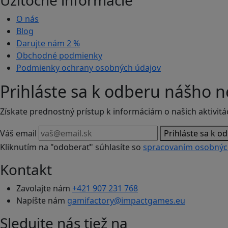
Užitočné informácie
O nás
Blog
Darujte nám
2 %
Obchodné podmienky
Podmienky ochrany osobných údajov
Prihláste sa k odberu nášho n
Získate prednostný prístup k informáciám o našich aktivitá
Váš email
Prihláste sa k o
Kliknutím na "odoberať" súhlasíte so
spracovaním osobnýc
Kontakt
Zavolajte nám
+421 907 231 768
Napíšte nám
gamifactory@impactgames.eu
Sledujte nás tiež na