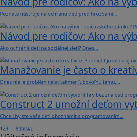
Návod pre rodičov: Ako na vý
Poznáte nástroje na ochranu detí pred hrozbami…
Návod pre rodičov: Ako na vý
Ako ochrániť deti na sociálnej sieti? Dnes…
Manažovanie je často o kreativi
Dnes nie je problém nájsť takmer ľubovoľnú tému,…
Construct 2 umožní deťom vyt
Chceli by ste vaše deti oboznámiť s programovaním…
1
2
3
...
...
8
ďalšia