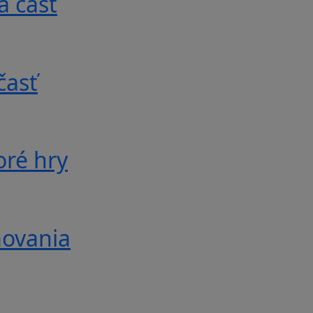
á časť
časť
oré hry
movania