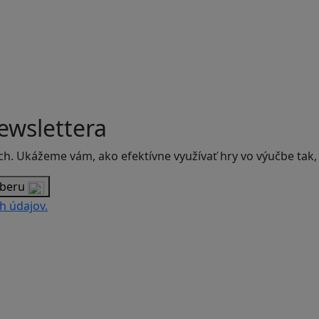
ewslettera
ch. Ukážeme vám, ako efektívne využívať hry vo výučbe tak,
dberu
h údajov.