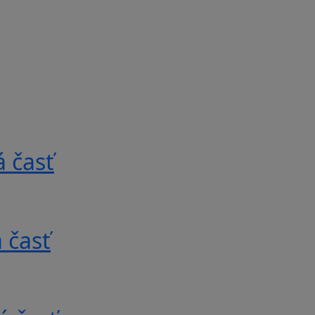
 časť
 časť