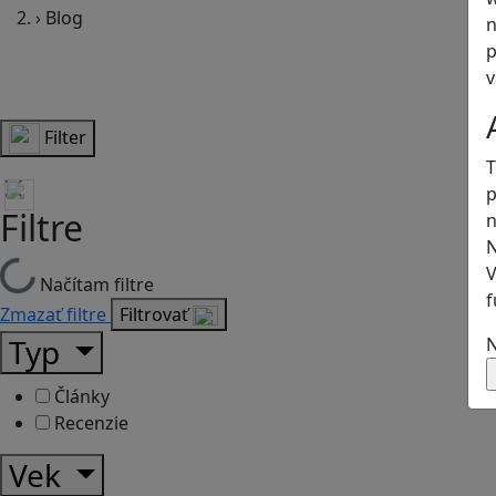
›
Blog
n
p
v
Filter
T
p
Filtre
n
N
V
Načítam filtre
f
Zmazať filtre
Filtrovať
Typ
N
Články
Recenzie
Vek