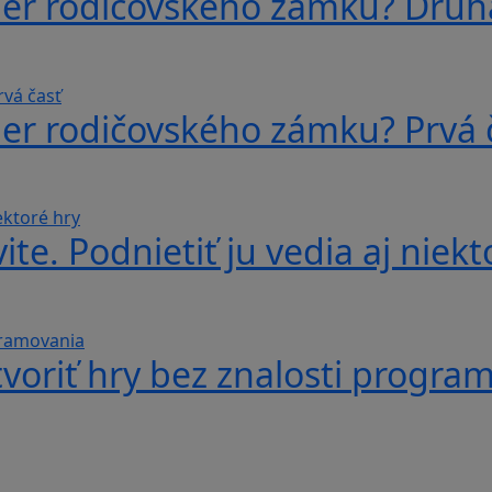
ber rodičovského zámku? Druh
ber rodičovského zámku? Prvá 
te. Podnietiť ju vedia aj niekt
voriť hry bez znalosti progra