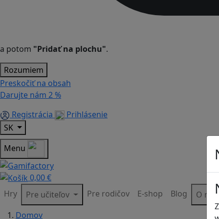
a potom
"Pridať na plochu"
.
Rozumiem
Preskočiť na obsah
Darujte nám
2 %
Registrácia
Prihlásenie
SK
Menu
0,00 €
Hry
Pre rodičov
E-shop
Blog
Pre učiteľov
O ná
Z
Domov
w