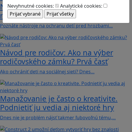
Návod pre rodičov: Ako na výber
Nevyhnutné cookies:
Analytické cookies:
rodičovského zámku? Druhá časť
Poznáte nástroje na ochranu detí pred hrozbami…
Návod pre rodičov: Ako na výber
rodičovského zámku? Prvá časť
Ako ochrániť deti na sociálnej sieti? Dnes…
Manažovanie je často o kreativite.
Podnietiť ju vedia aj niektoré hry
Dnes nie je problém nájsť takmer ľubovoľnú tému,…