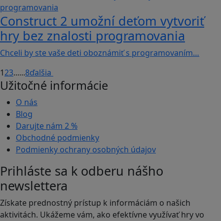
Construct 2 umožní deťom vytvoriť
hry bez znalosti programovania
Chceli by ste vaše deti oboznámiť s programovaním…
1
2
3
...
...
8
ďalšia
Užitočné informácie
O nás
Blog
Darujte nám
2 %
Obchodné podmienky
Podmienky ochrany osobných údajov
Prihláste sa k odberu nášho
newslettera
Získate prednostný prístup k informáciám o našich
aktivitách. Ukážeme vám, ako efektívne využívať hry vo