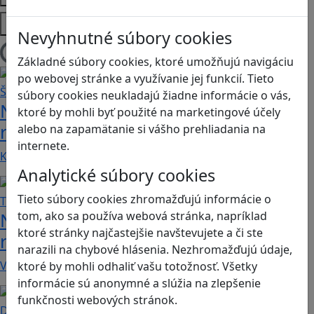
Platformy
Nevyhnutné súbory cookies
Načítam blogy
Základné súbory cookies, ktoré umožňujú navigáciu
po webovej stránke a využívanie jej funkcií. Tieto
súbory cookies neukladajú žiadne informácie o vás,
Návod pre rodičov: Ako na výber
ktoré by mohli byť použité na marketingové účely
rodičovského zámku? Štvrtá časť
alebo na zapamätanie si vášho prehliadania na
internete.
Kvalitné aplikácie, ktoré ponúkajú bezpečné…
Analytické súbory cookies
Tieto súbory cookies zhromažďujú informácie o
Návod pre rodičov: Ako na výber
tom, ako sa používa webová stránka, napríklad
ktoré stránky najčastejšie navštevujete a či ste
rodičovského zámku? Tretia časť
narazili na chybové hlásenia. Nezhromažďujú údaje,
V obchode Play je možné nájsť veľké množstvo…
ktoré by mohli odhaliť vašu totožnosť. Všetky
informácie sú anonymné a slúžia na zlepšenie
funkčnosti webových stránok.