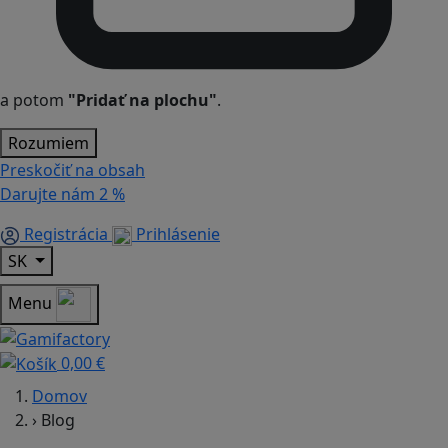
a potom
"Pridať na plochu"
.
Rozumiem
Preskočiť na obsah
Darujte nám
2 %
Registrácia
Prihlásenie
SK
Menu
0,00 €
Domov
›
Blog