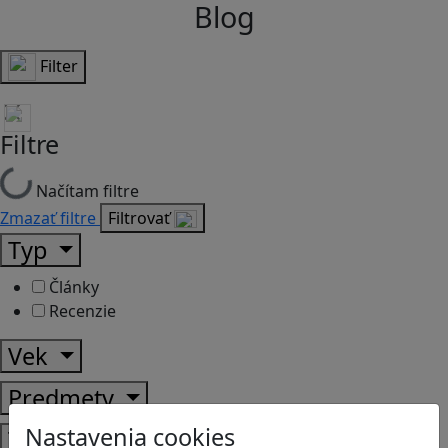
Blog
Filter
Filtre
Načítam filtre
Zmazať filtre
Filtrovať
Typ
Články
Recenzie
Vek
Predmety
Nastavenia cookies
Témy