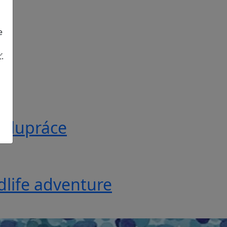
e
.
polupráce
ldlife adventure