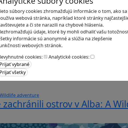
Analytické súbory cookies
ieto súbory cookies zhromažďujú informácie o tom, ako sa
oužíva webová stránka, napríklad ktoré stránky najčastejši
avštevujete a či ste narazili na chybové hlásenia.
ezhromažďujú údaje, ktoré by mohli odhaliť vašu totožnosť
šetky informácie sú anonymné a slúžia na zlepšenie
unkčnosti webových stránok.
evyhnutné cookies:
Analytické cookies:
hra s netradičnou mechanikou s
 zachránili ostrov v Alba: A Wi