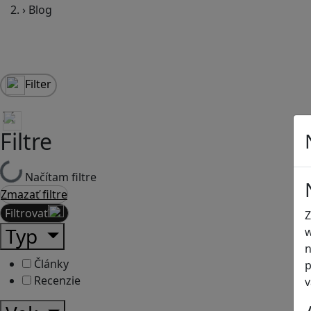
›
Blog
Filter
Filtre
Načítam filtre
Zmazať filtre
Filtrovať
Z
Typ
w
n
Články
p
Recenzie
v