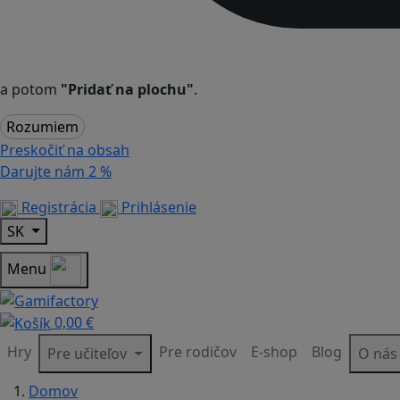
a potom
"Pridať na plochu"
.
Rozumiem
Preskočiť na obsah
Darujte nám
2 %
Registrácia
Prihlásenie
SK
Menu
0,00 €
Hry
Pre rodičov
E-shop
Blog
Pre učiteľov
O ná
Domov