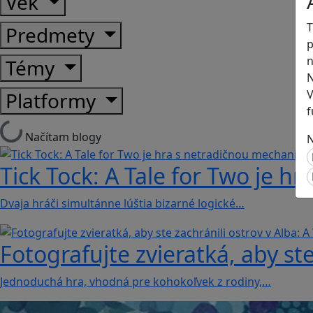
Vek
T
Predmety
p
n
Témy
N
V
Platformy
f
Načítam blogy
N
Tick Tock: A Tale for Tw‪o je 
Dvaja hráči simultánne lúštia bizarné logické…
Fotografujte zvieratká, aby ste
Jednoduchá hra, vhodná pre kohokoľvek z rodiny,…