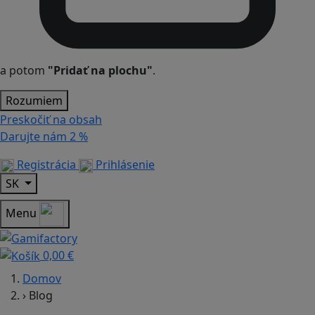
a potom
"Pridať na plochu"
.
Rozumiem
Preskočiť na obsah
Darujte nám
2 %
Registrácia
Prihlásenie
SK
Menu
0,00 €
Domov
›
Blog