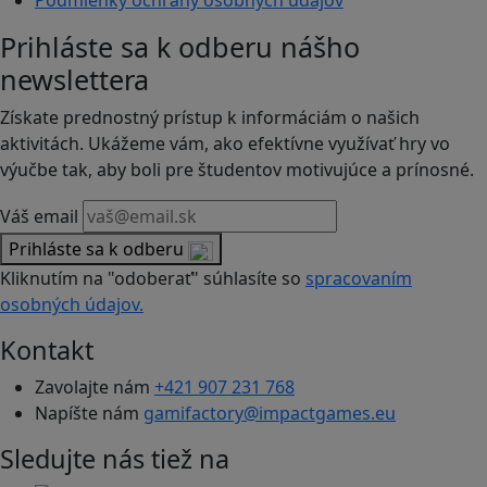
Podmienky ochrany osobných údajov
Prihláste sa k odberu nášho
newslettera
Získate prednostný prístup k informáciám o našich
aktivitách. Ukážeme vám, ako efektívne využívať hry vo
výučbe tak, aby boli pre študentov motivujúce a prínosné.
Váš email
Prihláste sa k odberu
Kliknutím na "odoberať" súhlasíte so
spracovaním
osobných údajov.
Kontakt
Zavolajte nám
+421 907 231 768
Napíšte nám
gamifactory@impactgames.eu
Sledujte nás tiež na