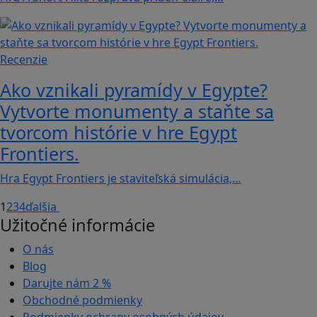
Recenzie
Ako vznikali pyramídy v Egypte?
Vytvorte monumenty a staňte sa
tvorcom histórie v hre Egypt
Frontiers.
Hra Egypt Frontiers je staviteľská simulácia,…
1
2
3
4
ďalšia
Užitočné informácie
O nás
Blog
Darujte nám
2 %
Obchodné podmienky