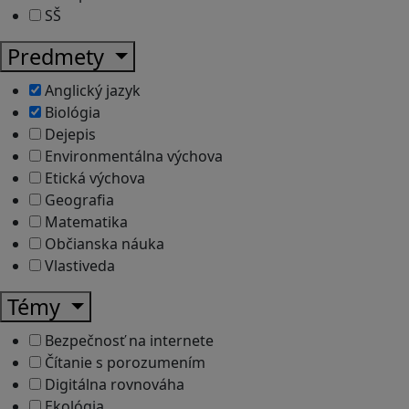
SŠ
Predmety
Anglický jazyk
Biológia
Dejepis
Environmentálna výchova
Etická výchova
Geografia
Matematika
Občianska náuka
Vlastiveda
Témy
Bezpečnosť na internete
Čítanie s porozumením
Digitálna rovnováha
Ekológia