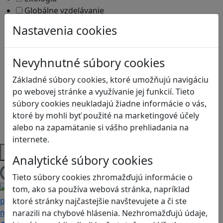
Globálne vzdelávanie
Kreativita
Nastavenia cookies
Kritické myslenie
Kyberšikana
Logické myslenie
Nevyhnutné súbory cookies
Ľudské práva a tolerancia
Základné súbory cookies, ktoré umožňujú navigáciu
Motorika a koncentrácia
po webovej stránke a využívanie jej funkcií. Tieto
Programovanie/Technika
súbory cookies neukladajú žiadne informácie o vás,
Sociálne zručnosti a kooperácia
ktoré by mohli byť použité na marketingové účely
Strategické myslenie
alebo na zapamätanie si vášho prehliadania na
Zdravie a pohyb
internete.
Platformy
Analytické súbory cookies
Načítam blogy
Tieto súbory cookies zhromažďujú informácie o
tom, ako sa používa webová stránka, napríklad
ktoré stránky najčastejšie navštevujete a či ste
narazili na chybové hlásenia. Nezhromažďujú údaje,