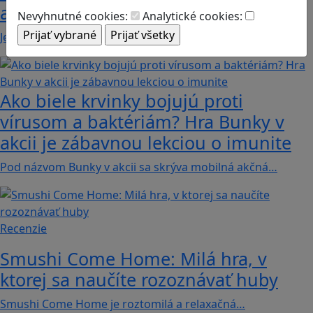
adventure
Nevyhnutné cookies:
Analytické cookies:
Jednoduchá hra, vhodná pre kohokoľvek z rodiny,…
Ako biele krvinky bojujú proti
vírusom a baktériám? Hra Bunky v
akcii je zábavnou lekciou o imunite
Pod názvom Bunky v akcii sa skrýva mobilná akčná…
Recenzie
Smushi Come Home: Milá hra, v
ktorej sa naučíte rozoznávať huby
Smushi Come Home je roztomilá a relaxačná…