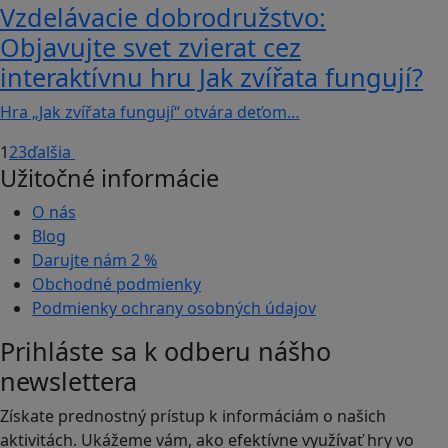
Vzdelávacie dobrodružstvo:
Objavujte svet zvierat cez
interaktívnu hru Jak zvířata fungují?
Hra „Jak zvířata fungují“ otvára deťom…
1
2
3
ďalšia
Užitočné informácie
O nás
Blog
Darujte nám
2 %
Obchodné podmienky
Podmienky ochrany osobných údajov
Prihláste sa k odberu nášho
newslettera
Získate prednostný prístup k informáciám o našich
aktivitách. Ukážeme vám, ako efektívne využívať hry vo