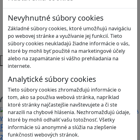
Logické myslenie
Ľudské práva a tolerancia
Nevyhnutné súbory cookies
Motorika a koncentrácia
Programovanie/Technika
Základné súbory cookies, ktoré umožňujú navigáciu
Sociálne zručnosti a kooperácia
po webovej stránke a využívanie jej funkcií. Tieto
Strategické myslenie
súbory cookies neukladajú žiadne informácie o vás,
Zdravie a pohyb
ktoré by mohli byť použité na marketingové účely
alebo na zapamätanie si vášho prehliadania na
Platformy
internete.
Android
Analytické súbory cookies
Herná konzola
Stolové, kartové
Tieto súbory cookies zhromažďujú informácie o
tom, ako sa používa webová stránka, napríklad
Načítam blogy
ktoré stránky najčastejšie navštevujete a či ste
narazili na chybové hlásenia. Nezhromažďujú údaje,
ktoré by mohli odhaliť vašu totožnosť. Všetky
Fotografujte zvieratká, aby ste
informácie sú anonymné a slúžia na zlepšenie
zachránili ostrov v Alba: A Wildlife
funkčnosti webových stránok.