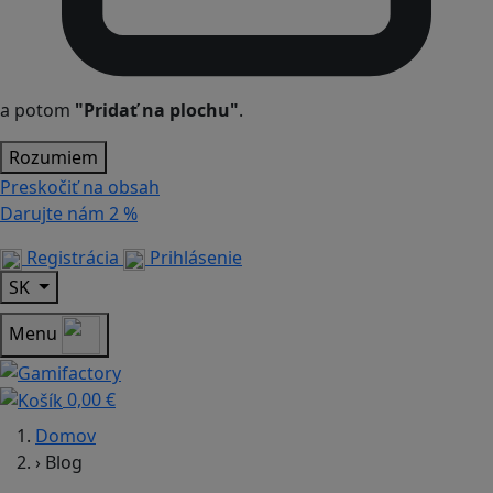
a potom
"Pridať na plochu"
.
Rozumiem
Preskočiť na obsah
Darujte nám
2 %
Registrácia
Prihlásenie
SK
Menu
0,00 €
Domov
›
Blog