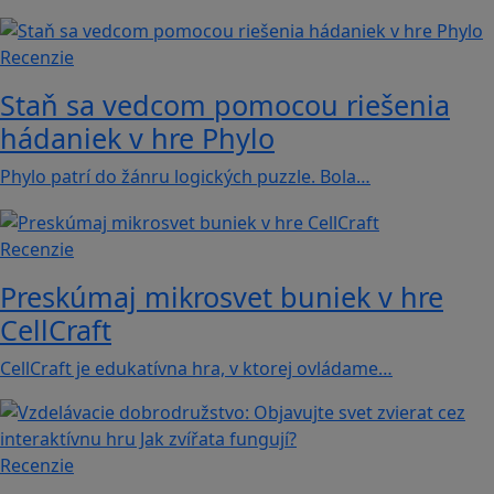
Recenzie
Staň sa vedcom pomocou riešenia
hádaniek v hre Phylo
Phylo patrí do žánru logických puzzle. Bola…
Recenzie
Preskúmaj mikrosvet buniek v hre
CellCraft
CellCraft je edukatívna hra, v ktorej ovládame…
Recenzie