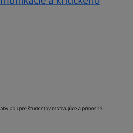
munikácie a kritického
 aby boli pre študentov motivujúce a prínosné.