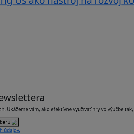
g Us ako nástroj na rozvoj ko
ewslettera
ch. Ukážeme vám, ako efektívne využívať hry vo výučbe tak,
dberu
h údajov.