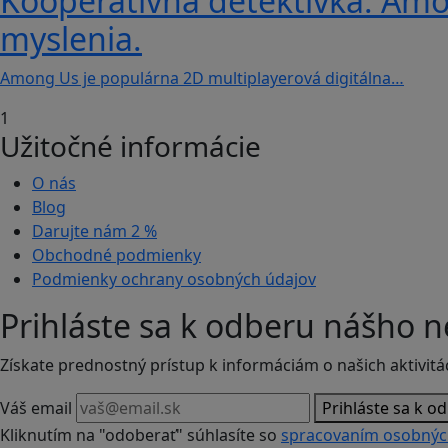
Kooperatívna detektívka: Amon
myslenia.
Among Us je populárna 2D multiplayerová digitálna…
1
Užitočné informácie
O nás
Blog
Darujte nám
2 %
Obchodné podmienky
Podmienky ochrany osobných údajov
Prihláste sa k odberu nášho n
Získate prednostný prístup k informáciám o našich aktivitá
Váš email
Prihláste sa k o
Kliknutím na "odoberať" súhlasíte so
spracovaním osobnýc