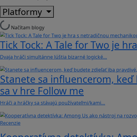
Platformy
Načítam blogy
Tick Tock: A Tale for Tw‪o je 
Dvaja hráči simultánne lúštia bizarné logické…
Stanete sa influencerom, keď b
sa v hre Follow me
Hráči a hráčky sa stávajú používateľmi/kami…
Recenzie