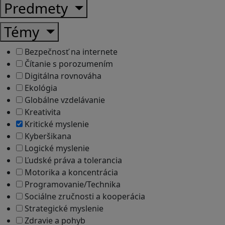
Predmety
Témy
Bezpečnosť na internete
Čítanie s porozumením
Digitálna rovnováha
Ekológia
Globálne vzdelávanie
Kreativita
Kritické myslenie
Kyberšikana
Logické myslenie
Ľudské práva a tolerancia
Motorika a koncentrácia
Programovanie/Technika
Sociálne zručnosti a kooperácia
Strategické myslenie
Zdravie a pohyb