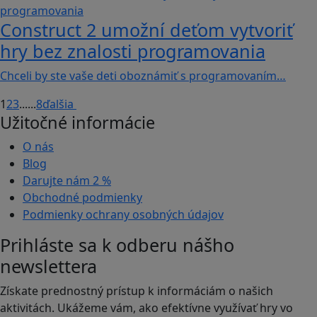
Construct 2 umožní deťom vytvoriť
hry bez znalosti programovania
Chceli by ste vaše deti oboznámiť s programovaním…
1
2
3
...
...
8
ďalšia
Užitočné informácie
O nás
Blog
Darujte nám
2 %
Obchodné podmienky
Podmienky ochrany osobných údajov
Prihláste sa k odberu nášho
newslettera
Získate prednostný prístup k informáciám o našich
aktivitách. Ukážeme vám, ako efektívne využívať hry vo