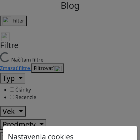
Blog
Filter
Filtre
Načítam filtre
Zmazať filtre
Filtrovať
Typ
Články
Recenzie
Vek
Predmety
Nastavenia cookies
Témy