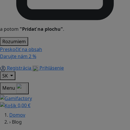
a potom
"Pridať na plochu"
.
Rozumiem
Preskočiť na obsah
Darujte nám
2 %
Registrácia
Prihlásenie
SK
Menu
0,00 €
Domov
›
Blog