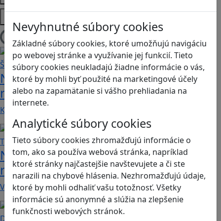
Platformy
Nevyhnutné súbory cookies
Načítam blogy
Základné súbory cookies, ktoré umožňujú navigáciu
po webovej stránke a využívanie jej funkcií. Tieto
súbory cookies neukladajú žiadne informácie o vás,
Návod pre rodičov: Ako na výber
ktoré by mohli byť použité na marketingové účely
rodičovského zámku? Štvrtá časť
alebo na zapamätanie si vášho prehliadania na
internete.
Kvalitné aplikácie, ktoré ponúkajú bezpečné…
Analytické súbory cookies
Tieto súbory cookies zhromažďujú informácie o
Návod pre rodičov: Ako na výber
tom, ako sa používa webová stránka, napríklad
ktoré stránky najčastejšie navštevujete a či ste
rodičovského zámku? Tretia časť
narazili na chybové hlásenia. Nezhromažďujú údaje,
V obchode Play je možné nájsť veľké množstvo…
ktoré by mohli odhaliť vašu totožnosť. Všetky
informácie sú anonymné a slúžia na zlepšenie
funkčnosti webových stránok.