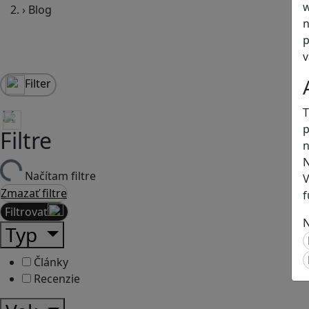
w
›
Blog
n
p
v
Filter
T
p
Filtre
n
N
Načítam filtre
V
Zmazať filtre
f
Filtrovať
N
Typ
Články
Recenzie