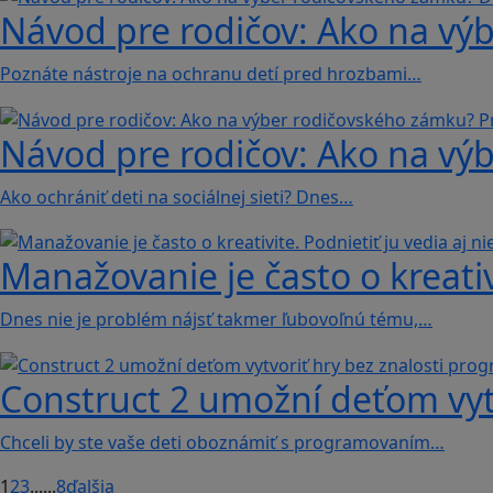
Návod pre rodičov: Ako na vý
Poznáte nástroje na ochranu detí pred hrozbami…
Návod pre rodičov: Ako na vý
Ako ochrániť deti na sociálnej sieti? Dnes…
Manažovanie je často o kreativi
Dnes nie je problém nájsť takmer ľubovoľnú tému,…
Construct 2 umožní deťom vyt
Chceli by ste vaše deti oboznámiť s programovaním…
1
2
3
...
...
8
ďalšia