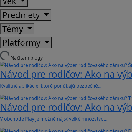
Vek
Predmety
Témy
Platformy
Načítam blogy
Návod pre rodičov: Ako na výb
Kvalitné aplikácie, ktoré ponúkajú bezpečné…
Návod pre rodičov: Ako na výb
V obchode Play je možné nájsť veľké množstvo…