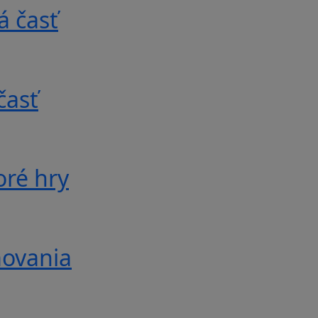
á časť
časť
oré hry
movania