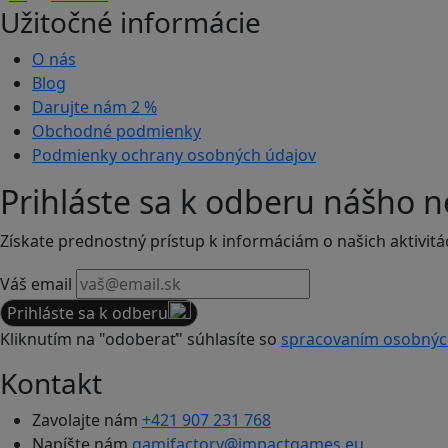
Užitočné informácie
O nás
Blog
Darujte nám
2 %
Obchodné podmienky
Podmienky ochrany osobných údajov
Prihláste sa k odberu nášho n
Získate prednostný prístup k informáciám o našich aktivitá
Váš email
Prihláste sa k odberu
Kliknutím na "odoberať" súhlasíte so
spracovaním osobnýc
Kontakt
Zavolajte nám
+421 907 231 768
Napíšte nám
gamifactory@impactgames.eu