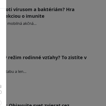
ú proti vírusom a baktériám? Hra
u lekciou o imunite
krýva mobilná akčná…
ký režim rodinné vzťahy? To zistíte v
ľké tabu a len…
vo: Objavujte svet zvierat cez