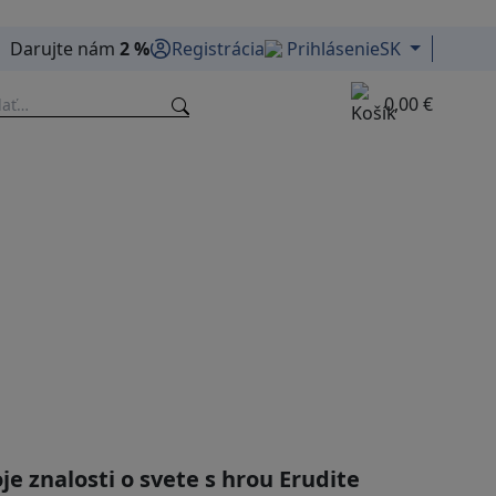
Darujte nám
2 %
Registrácia
Prihlásenie
SK
0,00 €
je znalosti o svete s hrou Erudite