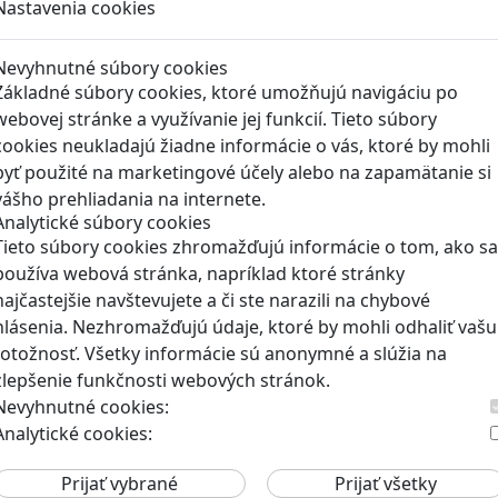
Nastavenia cookies
Ako biele krvinky bojuj
Nevyhnutné súbory cookies
Bunky v akcii je zábavno
Základné súbory cookies, ktoré umožňujú navigáciu po
Pod názvom Bunky v akcii sa s
webovej stránke a využívanie jej funkcií. Tieto súbory
cookies neukladajú žiadne informácie o vás, ktoré by mohli
byť použité na marketingové účely alebo na zapamätanie si
vášho prehliadania na internete.
Analytické súbory cookies
RECENZIE
Tieto súbory cookies zhromažďujú informácie o tom, ako sa
Ako ovplyvnil komunistic
používa webová stránka, napríklad ktoré stránky
hre „Kto je Helena?“.
najčastejšie navštevujete a či ste narazili na chybové
hlásenia. Nezhromažďujú údaje, ktoré by mohli odhaliť vašu
Teta Helena je v rodine jedno ve
totožnosť. Všetky informácie sú anonymné a slúžia na
zlepšenie funkčnosti webových stránok.
Nevyhnutné cookies:
Analytické cookies:
RECENZIE
Vzdelávacie dobrodružst