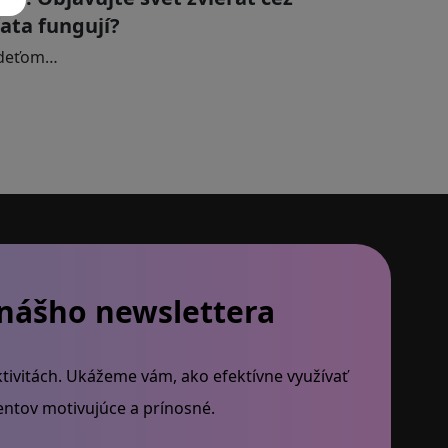
řata fungují?
a deťom…
 nášho newslettera
tivitách. Ukážeme vám, ako efektívne využívať
dentov motivujúce a prínosné.