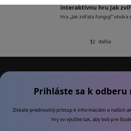
interaktívnu hru Jak zví
Hra „Jak zvířata fungují“ otvár
1
2
ďalšia
Prihláste sa k odberu
Získate prednostný prístup k informáciám o našich ak
hry vo výučbe tak, aby boli pre štu