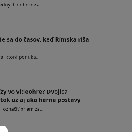
vedných odborov a…
e sa do časov, keď Rímska ríša
ra, ktorá ponúka…
zy vo videohre? Dvojica
ok už aj ako herné postavy
i označiť priam za…