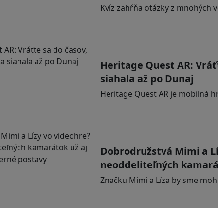
Kvíz zahŕňa otázky z mnohých 
Heritage Quest AR: Vráťt
siahala až po Dunaj
Heritage Quest AR je mobilná h
Dobrodružstvá Mimi a Lí
neoddeliteľných kamarát
Značku Mimi a Líza by sme mohl