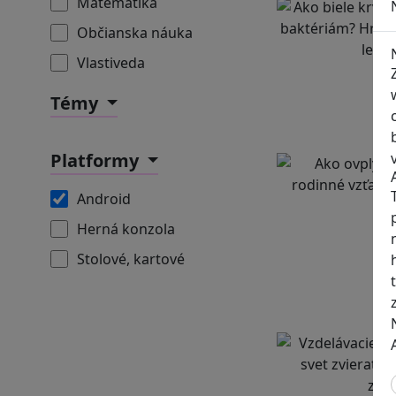
Matematika
Občianska náuka
Vlastiveda
Témy
Platformy
Android
Herná konzola
Stolové, kartové