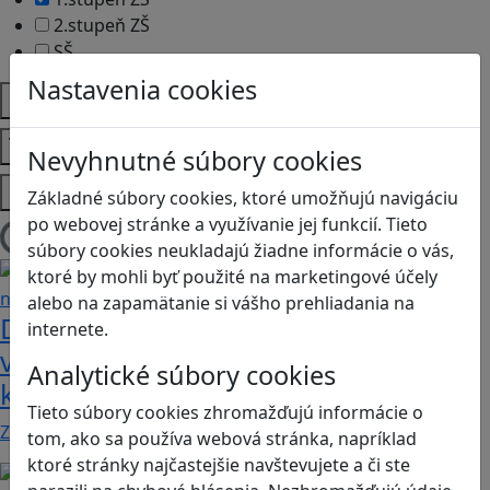
2.stupeň ZŠ
SŠ
Nastavenia cookies
Predmety
Témy
Nevyhnutné súbory cookies
Platformy
Základné súbory cookies, ktoré umožňujú navigáciu
po webovej stránke a využívanie jej funkcií. Tieto
Načítam blogy
súbory cookies neukladajú žiadne informácie o vás,
ktoré by mohli byť použité na marketingové účely
alebo na zapamätanie si vášho prehliadania na
Dobrodružstvá Mimi a Lízy vo
internete.
videohre? Dvojica neoddeliteľných
Analytické súbory cookies
kamarátok už aj ako herné postavy
Tieto súbory cookies zhromažďujú informácie o
Značku Mimi a Líza by sme mohli označiť priam za…
tom, ako sa používa webová stránka, napríklad
ktoré stránky najčastejšie navštevujete a či ste