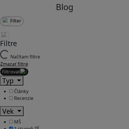
Blog
Filter
Filtre
Načítam filtre
Zmazať filtre
Filtrovať
Typ
Články
Recenzie
Vek
MŠ
1.stupeň ZŠ