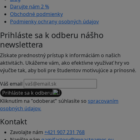
Darujte nám
2 %
Obchodné podmienky
Podmienky ochrany osobných údajov
Prihláste sa k odberu nášho
newslettera
Získate prednostný prístup k informáciám o našich
aktivitách. Ukážeme vám, ako efektívne využívať hry vo
výučbe tak, aby boli pre študentov motivujúce a prínosné.
Váš email
Prihláste sa k odberu
Kliknutím na "odoberať" súhlasíte so
spracovaním
osobných údajov.
Kontakt
Zavolajte nám
+421 907 231 768
Napíšte nám
gamifactory@impactgames.eu