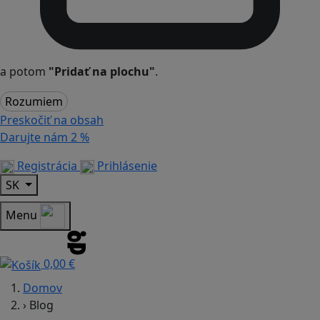
a potom
"Pridať na plochu"
.
Rozumiem
Preskočiť na obsah
Darujte nám
2 %
Registrácia
Prihlásenie
SK
Menu
0,00 €
Domov
›
Blog