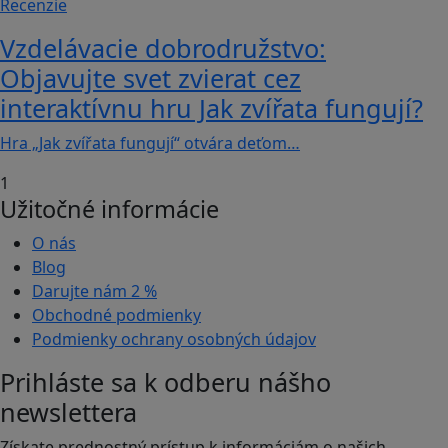
Recenzie
Vzdelávacie dobrodružstvo:
Objavujte svet zvierat cez
interaktívnu hru Jak zvířata fungují?
Hra „Jak zvířata fungují“ otvára deťom…
1
Užitočné informácie
O nás
Blog
Darujte nám
2 %
Obchodné podmienky
Podmienky ochrany osobných údajov
Prihláste sa k odberu nášho
newslettera
Získate prednostný prístup k informáciám o našich