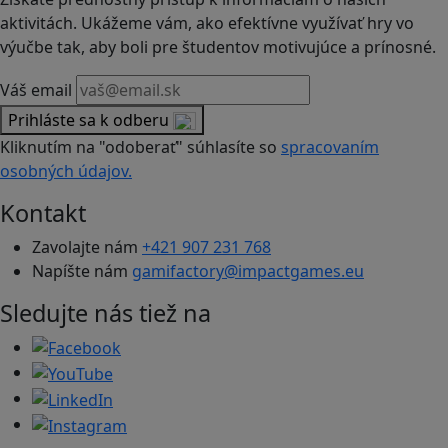
aktivitách. Ukážeme vám, ako efektívne využívať hry vo
výučbe tak, aby boli pre študentov motivujúce a prínosné.
Váš email
Prihláste sa k odberu
Kliknutím na "odoberať" súhlasíte so
spracovaním
osobných údajov.
Kontakt
Zavolajte nám
+421 907 231 768
Napíšte nám
gamifactory@impactgames.eu
Sledujte nás tiež na