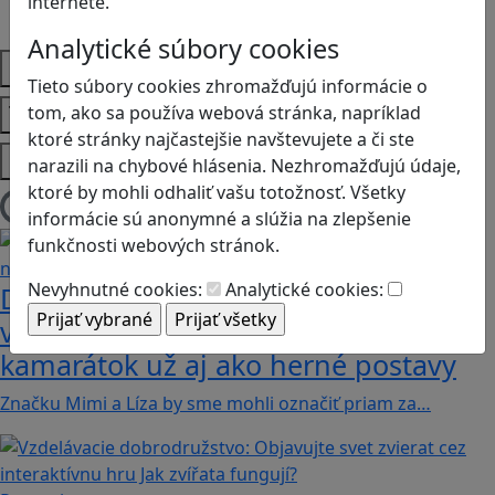
internete.
SŠ
Analytické súbory cookies
Predmety
Tieto súbory cookies zhromažďujú informácie o
Témy
tom, ako sa používa webová stránka, napríklad
ktoré stránky najčastejšie navštevujete a či ste
Platformy
narazili na chybové hlásenia. Nezhromažďujú údaje,
ktoré by mohli odhaliť vašu totožnosť. Všetky
Načítam blogy
informácie sú anonymné a slúžia na zlepšenie
funkčnosti webových stránok.
Nevyhnutné cookies:
Analytické cookies:
Dobrodružstvá Mimi a Lízy vo
videohre? Dvojica neoddeliteľných
kamarátok už aj ako herné postavy
Značku Mimi a Líza by sme mohli označiť priam za…