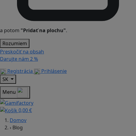
a potom
"Pridať na plochu"
.
Rozumiem
Preskočiť na obsah
Darujte nám
2 %
Registrácia
Prihlásenie
SK
Menu
0,00 €
Domov
›
Blog