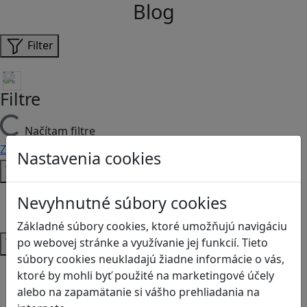
Blog
Filter
Filtre
Načítam filtre
Zmazať filtre
Filtrovať
Nastavenia cookies
Typ
Články
Nevyhnutné súbory cookies
Recenzie
Základné súbory cookies, ktoré umožňujú navigáciu
Vek
po webovej stránke a využívanie jej funkcií. Tieto
súbory cookies neukladajú žiadne informácie o vás,
MŠ
ktoré by mohli byť použité na marketingové účely
1.stupeň ZŠ
alebo na zapamätanie si vášho prehliadania na
2.stupeň ZŠ