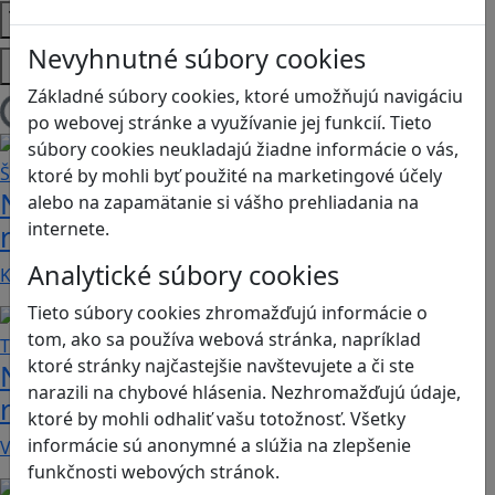
Témy
Nevyhnutné súbory cookies
Platformy
Základné súbory cookies, ktoré umožňujú navigáciu
Načítam blogy
po webovej stránke a využívanie jej funkcií. Tieto
súbory cookies neukladajú žiadne informácie o vás,
ktoré by mohli byť použité na marketingové účely
Návod pre rodičov: Ako na výber
alebo na zapamätanie si vášho prehliadania na
internete.
rodičovského zámku? Štvrtá časť
Analytické súbory cookies
Kvalitné aplikácie, ktoré ponúkajú bezpečné…
Tieto súbory cookies zhromažďujú informácie o
tom, ako sa používa webová stránka, napríklad
ktoré stránky najčastejšie navštevujete a či ste
Návod pre rodičov: Ako na výber
narazili na chybové hlásenia. Nezhromažďujú údaje,
rodičovského zámku? Tretia časť
ktoré by mohli odhaliť vašu totožnosť. Všetky
informácie sú anonymné a slúžia na zlepšenie
V obchode Play je možné nájsť veľké množstvo…
funkčnosti webových stránok.