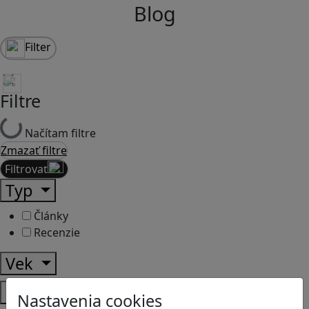
Blog
Filter
Filtre
Načítam filtre
Zmazať filtre
Filtrovať
Typ
Články
Recenzie
Vek
Predmety
Nastavenia cookies