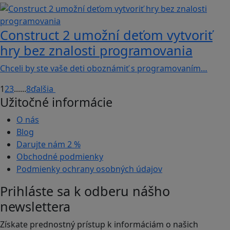
Construct 2 umožní deťom vytvoriť
hry bez znalosti programovania
Chceli by ste vaše deti oboznámiť s programovaním…
1
2
3
...
...
8
ďalšia
Užitočné informácie
O nás
Blog
Darujte nám
2 %
Obchodné podmienky
Podmienky ochrany osobných údajov
Prihláste sa k odberu nášho
newslettera
Získate prednostný prístup k informáciám o našich