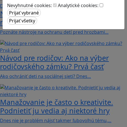
Nevyhnutné cookies:
Analytické cookies:
Návod pre rodičov: Ako na výber
rodičovského zámku? Druhá časť
Poznáte nástroje na ochranu detí pred hrozbami…
Návod pre rodičov: Ako na výber
rodičovského zámku? Prvá časť
Ako ochrániť deti na sociálnej sieti? Dnes…
Manažovanie je často o kreativite.
Podnietiť ju vedia aj niektoré hry
Dnes nie je problém nájsť takmer ľubovoľnú tému,…