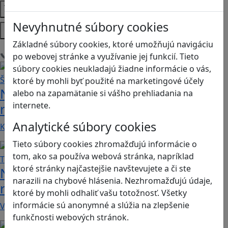
Témy
Nevyhnutné súbory cookies
Platformy
Základné súbory cookies, ktoré umožňujú navigáciu
Načítam blogy
po webovej stránke a využívanie jej funkcií. Tieto
súbory cookies neukladajú žiadne informácie o vás,
ktoré by mohli byť použité na marketingové účely
Návod pre rodičov: Ako na výber
alebo na zapamätanie si vášho prehliadania na
internete.
rodičovského zámku? Štvrtá časť
Analytické súbory cookies
Kvalitné aplikácie, ktoré ponúkajú bezpečné…
Tieto súbory cookies zhromažďujú informácie o
tom, ako sa používa webová stránka, napríklad
ktoré stránky najčastejšie navštevujete a či ste
Návod pre rodičov: Ako na výber
narazili na chybové hlásenia. Nezhromažďujú údaje,
rodičovského zámku? Tretia časť
ktoré by mohli odhaliť vašu totožnosť. Všetky
informácie sú anonymné a slúžia na zlepšenie
V obchode Play je možné nájsť veľké množstvo…
funkčnosti webových stránok.