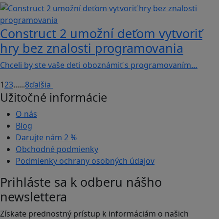
Construct 2 umožní deťom vytvoriť
hry bez znalosti programovania
Chceli by ste vaše deti oboznámiť s programovaním…
1
2
3
...
...
8
ďalšia
Užitočné informácie
O nás
Blog
Darujte nám
2 %
Obchodné podmienky
Podmienky ochrany osobných údajov
Prihláste sa k odberu nášho
newslettera
Získate prednostný prístup k informáciám o našich