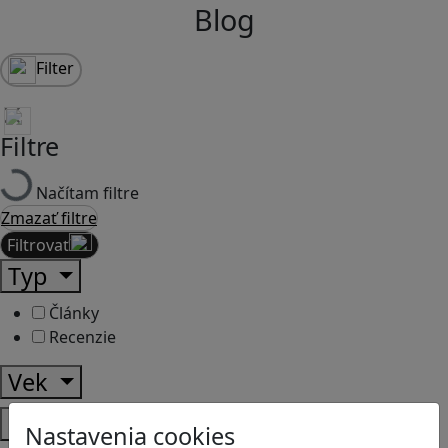
Blog
Filter
Filtre
Načítam filtre
Zmazať filtre
Filtrovať
Typ
Články
Recenzie
Vek
Predmety
Nastavenia cookies