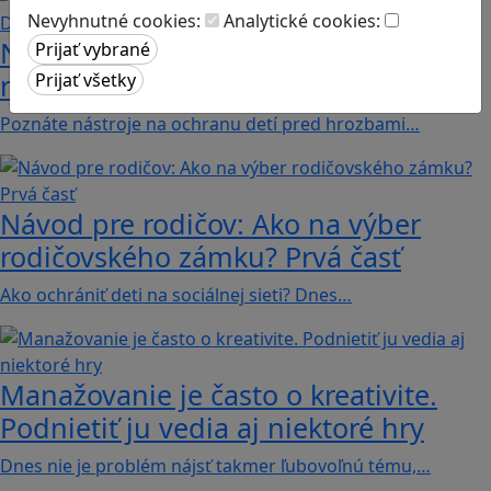
Nevyhnutné cookies:
Analytické cookies:
Návod pre rodičov: Ako na výber
rodičovského zámku? Druhá časť
Poznáte nástroje na ochranu detí pred hrozbami…
Návod pre rodičov: Ako na výber
rodičovského zámku? Prvá časť
Ako ochrániť deti na sociálnej sieti? Dnes…
Manažovanie je často o kreativite.
Podnietiť ju vedia aj niektoré hry
Dnes nie je problém nájsť takmer ľubovoľnú tému,…