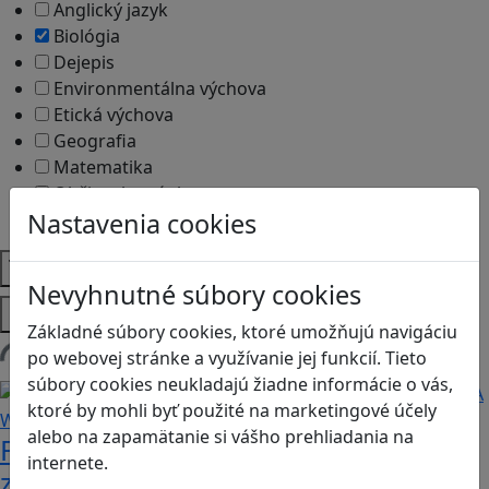
Anglický jazyk
Biológia
Dejepis
Environmentálna výchova
Etická výchova
Geografia
Matematika
Občianska náuka
Nastavenia cookies
Vlastiveda
Témy
Nevyhnutné súbory cookies
Platformy
Základné súbory cookies, ktoré umožňujú navigáciu
po webovej stránke a využívanie jej funkcií. Tieto
Načítam blogy
súbory cookies neukladajú žiadne informácie o vás,
ktoré by mohli byť použité na marketingové účely
alebo na zapamätanie si vášho prehliadania na
Fotografujte zvieratká, aby ste
internete.
zachránili ostrov v Alba: A Wildlife