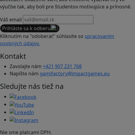
výučbe tak, aby boli pre študentov motivujúce a prínosné.
Váš email
Prihláste sa k odberu
Kliknutím na "odoberať" súhlasíte so
spracovaním
osobných údajov.
Kontakt
Zavolajte nám
+421 907 231 768
Napíšte nám
gamifactory@impactgames.eu
Sledujte nás tiež na
Nie sme platcami DPH.