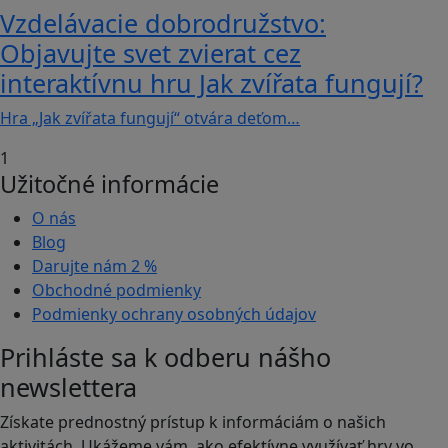
Vzdelávacie dobrodružstvo:
Objavujte svet zvierat cez
interaktívnu hru Jak zvířata fungují?
Hra „Jak zvířata fungují“ otvára deťom…
1
Užitočné informácie
O nás
Blog
Darujte nám
2 %
Obchodné podmienky
Podmienky ochrany osobných údajov
Prihláste sa k odberu nášho
newslettera
Získate prednostný prístup k informáciám o našich
aktivitách. Ukážeme vám, ako efektívne využívať hry vo