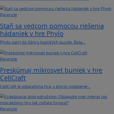
Recenzie
Staň sa vedcom pomocou riešenia
hádaniek v hre Phylo
Phylo patrí do žánru logických puzzle. Bola…
Recenzie
Preskúmaj mikrosvet buniek v hre
CellCraft
CellCraft je edukatívna hra, v ktorej ovládame…
Recenzie