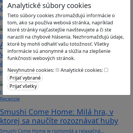
Analytické súbory cookies
adventure
Tieto súbory cookies zhromažďujú informácie o
Jednoduchá hra, vhodná pre kohokoľvek z rodiny,…
tom, ako sa používa webová stránka, napríklad
ktoré stránky najčastejšie navštevujete a či ste
narazili na chybové hlásenia. Nezhromažďujú údaje,
Ako biele krvinky bojujú proti
ktoré by mohli odhaliť vašu totožnosť. Všetky
informácie sú anonymné a slúžia na zlepšenie
vírusom a baktériám? Hra Bunky v
funkčnosti webových stránok.
akcii je zábavnou lekciou o imunite
Nevyhnutné cookies:
Analytické cookies:
Pod názvom Bunky v akcii sa skrýva mobilná akčná…
Recenzie
Smushi Come Home: Milá hra, v
ktorej sa naučíte rozoznávať huby
Smushi Come Home je roztomilá a relaxačná…