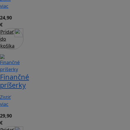
viac
24,90
€
Pridať
do
košíka
Finančné
príšerky
Zistiť
viac
29,90
€
Pridať