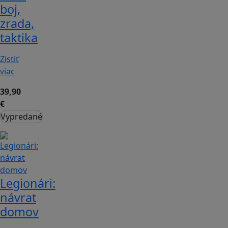
boj,
zrada,
taktika
Zistiť
viac
39,90
€
Vypredané
Legionári:
návrat
domov