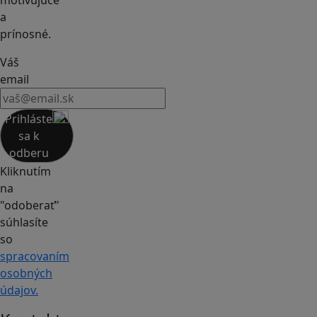
a
prínosné.
Váš
email
Prihláste
sa k
odberu
Kliknutím
na
"odoberať"
súhlasíte
so
spracovaním
osobných
údajov.