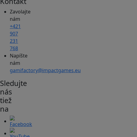
Kontakt
Zavolajte
nám
+421
907
231
768
Napíšte
nám
gamifactory@impactgames.eu
Sledujte
nás
tiež
na