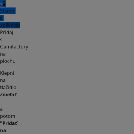
📲
Stiahni
si
aplikáciu
Pridaj
si
Gamifactory
na
plochu
Klepni
na
tlačidlo
Zdieľať
a
potom
"Pridať
na