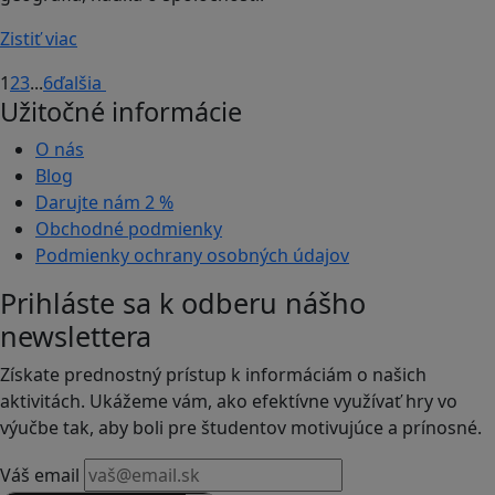
Zistiť viac
1
2
3
...
6
ďalšia
Užitočné informácie
O nás
Blog
Darujte nám
2 %
Obchodné podmienky
Podmienky ochrany osobných údajov
Prihláste sa k odberu nášho
newslettera
Získate prednostný prístup k informáciám o našich
aktivitách. Ukážeme vám, ako efektívne využívať hry vo
výučbe tak, aby boli pre študentov motivujúce a prínosné.
Váš email