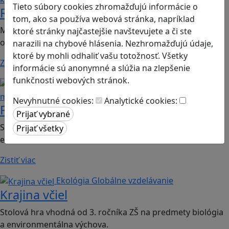
Tieto súbory cookies zhromažďujú informácie o
Romoji
tom, ako sa používa webová stránka, napríklad
Mobilná hra vhodná pre 2. ročník ZŠ a SŠ; predmety:
ktoré stránky najčastejšie navštevujete a či ste
občianska náuka, etická výchova.
narazili na chybové hlásenia. Nezhromažďujú údaje,
ktoré by mohli odhaliť vašu totožnosť. Všetky
Zistiť viac
informácie sú anonymné a slúžia na zlepšenie
funkčnosti webových stránok.
Finančná gramotnosť
Logické
myslenie
Nevyhnutné cookies:
Analytické cookies:
Finančné príšery
Spoločenská hra vhodná pre 2. stupeň ZŠ a SŠ; predmet:
ekonómia
Zistiť viac
Ekológia
Globálne vzdelávanie
Krajina včiel
Stolová hra vhodná od 3. ročníka ZŠ na predmety biológia
a environmentálna výchova.