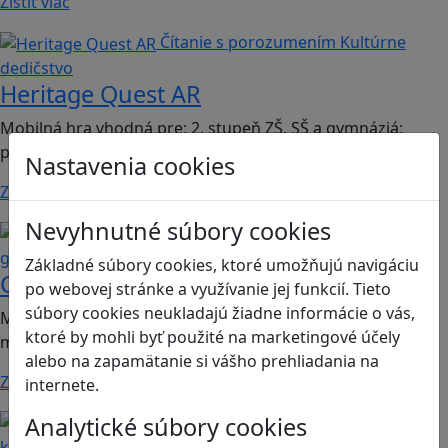
Zistiť viac
Čítanie s porozumením
Kultúrne
dedičstvo
Heritage Quest AR
Mobilná hra vhodná pre: 2. stupeň ZŠ, SŠ a gymnáziá;
predmet dejepis.
Nastavenia cookies
Zistiť viac
Nevyhnutné súbory cookies
Kritické myslenie
Mediálna
gramotnosť
Základné súbory cookies, ktoré umožňujú navigáciu
Chicken Intelligence Agency
po webovej stránke a využívanie jej funkcií. Tieto
súbory cookies neukladajú žiadne informácie o vás,
Mobilná hra vhodná pre 2. stupeň ZŠ a SŠ; predmety:
ktoré by mohli byť použité na marketingové účely
mediálna výchova, informatika
alebo na zapamätanie si vášho prehliadania na
Zistiť viac
internete.
Analytické súbory cookies
Ľudské práva a tolerancia
Sociálne zručnosti a
kooperácia