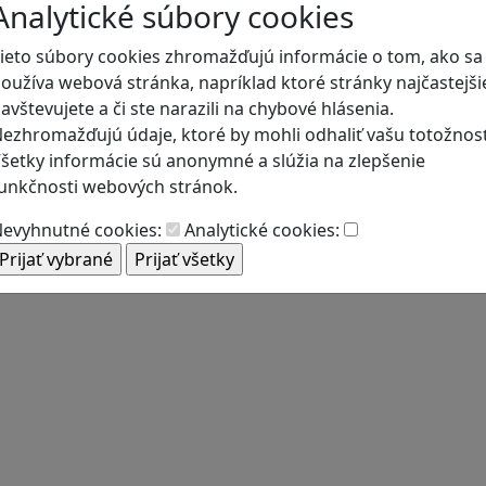
lema
, v ktorej rozhodujú o osude mladého Sýrčana na úteku
Analytické súbory cookies
a čeliť neistote, rizikám a morálnym dilemám.
ieto súbory cookies zhromažďujú informácie o tom, ako sa
lepšie porozumenie téme migrácie a utečenectva.
oužíva webová stránka, napríklad ktoré stránky najčastejši
avštevujete a či ste narazili na chybové hlásenia.
ezhromažďujú údaje, ktoré by mohli odhaliť vašu totožnosť
šetky informácie sú anonymné a slúžia na zlepšenie
unkčnosti webových stránok.
evyhnutné cookies:
Analytické cookies: