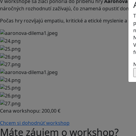
V workshope sa žiaci ponoria do príbehu hry
Aaronova di
náročných rozhodnutí zažívajú, čo znamená opustiť domov 
T
Počas hry rozvíjajú empatiu, kritické a etické myslenie a 
p
n
N
V
f
N
Cena workshopu:
200,00 €
Chcem si dohodnúť workshop
Máte záujem o workshop?