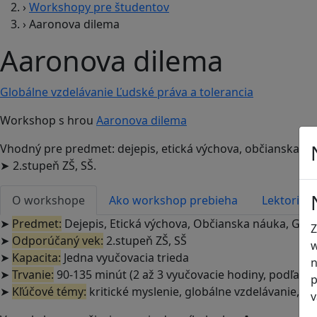
›
Workshopy pre študentov
›
Aaronova dilema
Aaronova dilema
Globálne vzdelávanie
Ľudské práva a tolerancia
Workshop s hrou
Aaronova dilema
Vhodný pre predmet: dejepis, etická výchova, občianska ná
2.stupeň ZŠ, SŠ.
➤
O workshope
Ako workshop prebieha
Lektori
➤
Predmet:
Dejepis, Etická výchova, Občianska náuka, Geo
Z
➤
Odporúčaný vek:
2.stupeň ZŠ, SŠ
w
➤
Kapacita:
Jedna vyučovacia trieda
n
➤
Trvanie:
90-135 minút (2 až 3 vyučovacie hodiny, podľa d
p
➤
Kľúčové témy:
kritické myslenie, globálne vzdelávanie, ľu
v