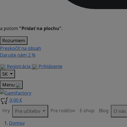
a potom
"Pridať na plochu"
.
Rozumiem
Preskočiť na obsah
Darujte nám
2 %
Registrácia
Prihlásenie
SK
Menu
0,00 €
Hry
Pre rodičov
E-shop
Blog
Pre učiteľov
O ná
Domov