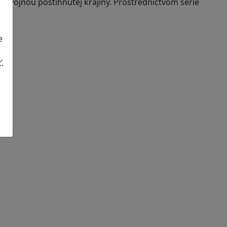
 z vojnou postihnutej krajiny. Prostredníctvom série
e
.